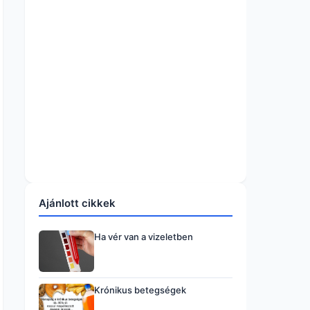
Ajánlott cikkek
Ha vér van a vizeletben
Krónikus betegségek