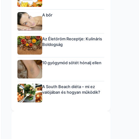
A bőr
Az Életöröm Receptje: Kulináris
Boldogság
10 gyógymód sötét hónalj ellen
A South Beach diéta – mi ez
valójában és hogyan működik?