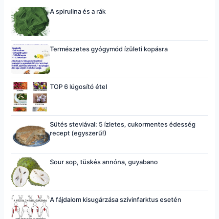
A spirulina és a rák
Természetes gyógymód ízületi kopásra
TOP 6 lúgosító étel
Sütés steviával: 5 ízletes, cukormentes édesség
recept (egyszerű!)
Sour sop, tüskés annóna, guyabano
A fájdalom kisugárzása szívinfarktus esetén