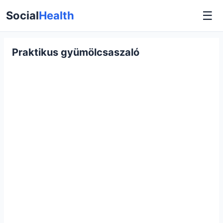
☰
Social
Health
Praktikus gyümölcsaszaló