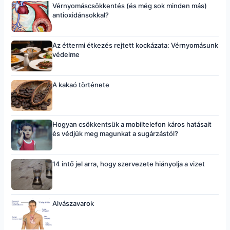
Vérnyomáscsökkentés (és még sok minden más)
antioxidánsokkal?
Az éttermi étkezés rejtett kockázata: Vérnyomásunk
védelme
A kakaó története
Hogyan csökkentsük a mobiltelefon káros hatásait
és védjük meg magunkat a sugárzástól?
14 intő jel arra, hogy szervezete hiányolja a vizet
Alvászavarok