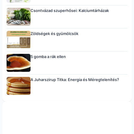
Csontvázad szuperhősei: Kalciumtárházak
Zöldségek és gyümölcsök
5 gomba a rák ellen
A Juharszirup Titka: Energia és Méregtelenítés?