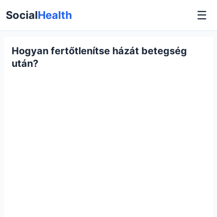
☰
Social
Health
Hogyan fertőtlenítse házát betegség
után?