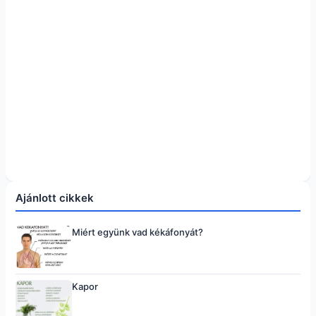
Ajánlott cikkek
Miért együnk vad kékáfonyát?
Kapor