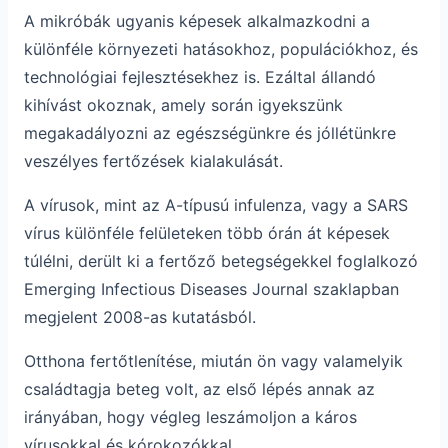
A mikróbák ugyanis képesek alkalmazkodni a
különféle környezeti hatásokhoz, populációkhoz, és
technológiai fejlesztésekhez is. Ezáltal állandó
kihívást okoznak, amely során igyekszünk
megakadályozni az egészségünkre és jóllétünkre
veszélyes fertőzések kialakulását.
A vírusok, mint az A-típusú infulenza, vagy a SARS
vírus különféle felületeken több órán át képesek
túlélni, derült ki a fertőző betegségekkel foglalkozó
Emerging Infectious Diseases Journal szaklapban
megjelent 2008-as kutatásból.
Otthona fertőtlenítése, miután ön vagy valamelyik
családtagja beteg volt, az első lépés annak az
irányában, hogy végleg leszámoljon a káros
vírusokkal és kórokozókkal.