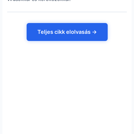
Teljes cikk elolvasás →