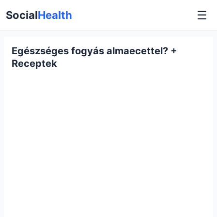
☰
Social
Health
Egészséges fogyás almaecettel? +
Receptek