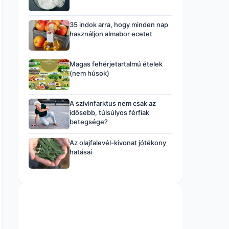
35 indok arra, hogy minden nap
használjon almabor ecetet
Magas fehérjetartalmú ételek
(nem húsok)
A szívinfarktus nem csak az
idősebb, túlsúlyos férfiak
betegsége?
Az olajfalevél-kivonat jótékony
hatásai