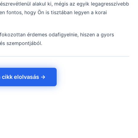
észrevétlenül alakul ki, mégis az egyik legagresszívebb
 fontos, hogy Ön is tisztában legyen a korai
fokozottan érdemes odafigyelnie, hiszen a gyors
lés szempontjából.
s cikk elolvasás →