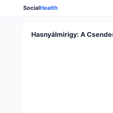
Social
Health
Hasnyálmirigy: A Csende