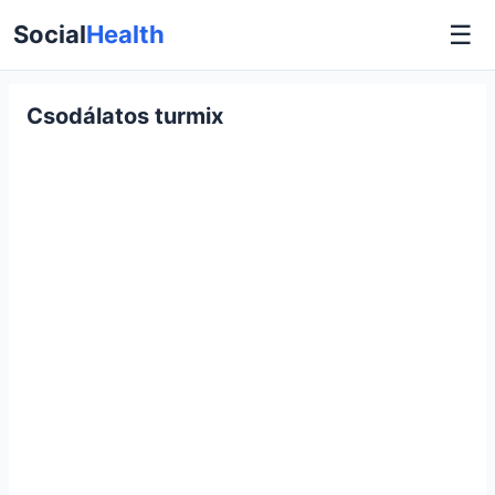
☰
Social
Health
Csodálatos turmix