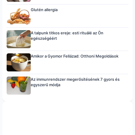
Glutén allergia
A talpunk titkos ereje: esti rituálé az Ön
egészségéért
Amikor a Gyomor Fellázad: Otthoni Megoldások
Az immunrendszer megerősítésének 7 gyors és
egyszerű módja