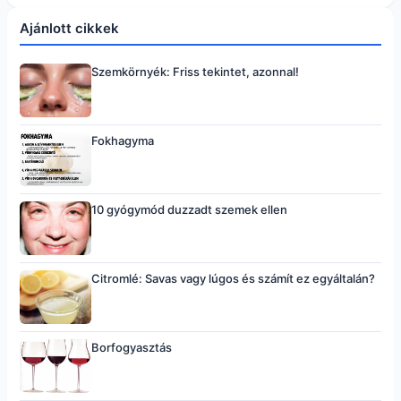
Ajánlott cikkek
Szemkörnyék: Friss tekintet, azonnal!
Fokhagyma
10 gyógymód duzzadt szemek ellen
Citromlé: Savas vagy lúgos és számít ez egyáltalán?
Borfogyasztás