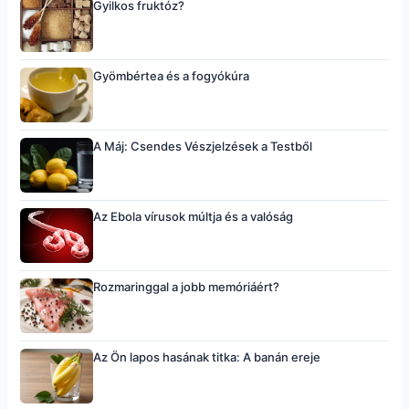
Gyilkos fruktóz?
Gyömbértea és a fogyókúra
A Máj: Csendes Vészjelzések a Testből
Az Ebola vírusok múltja és a valóság
Rozmaringgal a jobb memóriáért?
Az Ön lapos hasának titka: A banán ereje