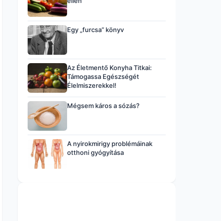
ellen
Egy „furcsa” könyv
Az Életmentő Konyha Titkai:
Támogassa Egészségét
Élelmiszerekkel!
Mégsem káros a sózás?
A nyirokmirigy problémáinak
otthoni gyógyítása