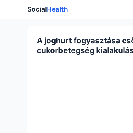
Social
Health
A joghurt fogyasztása csö
cukorbetegség kialakulá