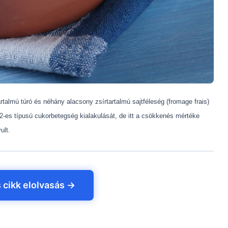
artalmú túró és néhány alacsony zsírtartalmú sajtféleség (fromage frais)
2-es típusú cukorbetegség kialakulását, de itt a csökkenés mértéke
ult.
s cikk elolvasás →