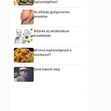
Egészségéhez!
Az elhízás gyógyszeres
kezelése
Áttörés az antibiotikum
kutatásban
Mi teszi egészségessé a
kuszkuszt?
Sose halunk meg