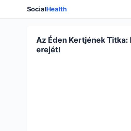
Social
Health
Az Éden Kertjének Titka: 
erejét!