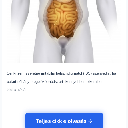
Senki sem szeretne irritábilis bélszindrómától (IBS) szenvedni, ha
betart néhány megelőző módszert, könnyebben elkerülheti
kialakulását.
Teljes cikk elolvasás →