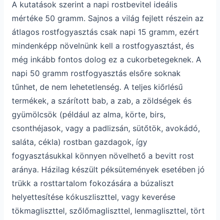
A kutatások szerint a napi rostbevitel ideális
mértéke 50 gramm. Sajnos a világ fejlett részein az
átlagos rostfogyasztás csak napi 15 gramm, ezért
mindenképp növelnünk kell a rostfogyasztást, és
még inkább fontos dolog ez a cukorbetegeknek. A
napi 50 gramm rostfogyasztás elsőre soknak
tűnhet, de nem lehetetlenség. A teljes kiőrlésű
termékek, a szárított bab, a zab, a zöldségek és
gyümölcsök (például az alma, körte, birs,
csonthéjasok, vagy a padlizsán, sütőtök, avokádó,
saláta, cékla) rostban gazdagok, így
fogyasztásukkal könnyen növelhető a bevitt rost
aránya. Házilag készült péksütemények esetében jó
trükk a rosttartalom fokozására a búzaliszt
helyettesítése kókuszliszttel, vagy keverése
tökmagliszttel, szőlőmagliszttel, lenmagliszttel, tört