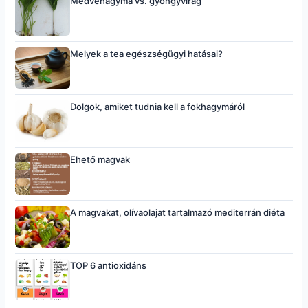
Medvehagyma vs. gyöngyvirág
Melyek a tea egészségügyi hatásai?
Dolgok, amiket tudnia kell a fokhagymáról
Ehető magvak
A magvakat, olívaolajat tartalmazó mediterrán diéta
TOP 6 antioxidáns