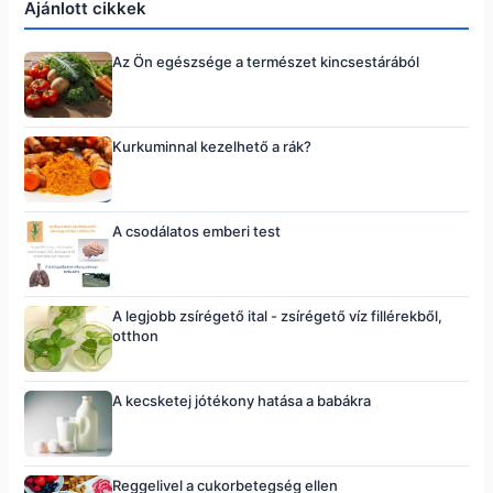
Ajánlott cikkek
Az Ön egészsége a természet kincsestárából
Kurkuminnal kezelhető a rák?
A csodálatos emberi test
A legjobb zsírégető ital - zsírégető víz fillérekből,
otthon
A kecsketej jótékony hatása a babákra
Reggelivel a cukorbetegség ellen