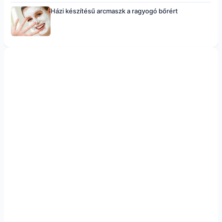
Házi készítésű arcmaszk a ragyogó bőrért