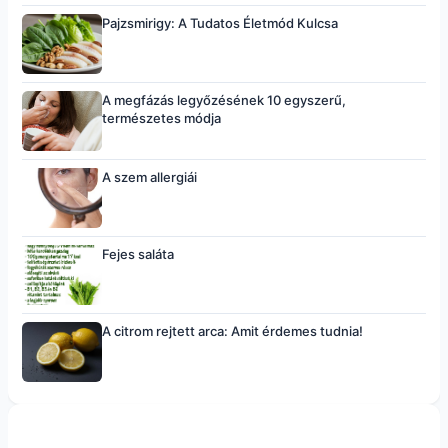
Pajzsmirigy: A Tudatos Életmód Kulcsa
A megfázás legyőzésének 10 egyszerű,
természetes módja
A szem allergiái
Fejes saláta
A citrom rejtett arca: Amit érdemes tudnia!