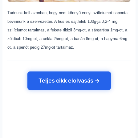
Tudnunk kell azonban, hogy nem könnyű ennyi szilíciumot naponta
bevinnünk a szervezetbe. A hús és sajtfélék 100g-ja 0,2-4 mg
szilíciumot tartalmaz, a fekete ribizli 3mg-ot, a sárgarépa 1mg-ot, a
zöldbab 10mg-ot, a cékla 25mg-ot, a banán 8mg-ot, a hagyma 6mg-
ot, a spenót pedig 27mg-ot tartalmaz.
Teljes cikk elolvasás →