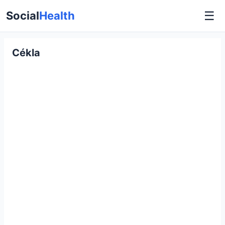
☰
Social
Health
Cékla