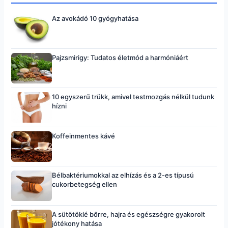
Az avokádó 10 gyógyhatása
Pajzsmirigy: Tudatos életmód a harmóniáért
10 egyszerű trükk, amivel testmozgás nélkül tudunk
hízni
Koffeinmentes kávé
Bélbaktériumokkal az elhízás és a 2-es típusú
cukorbetegség ellen
A sütőtöklé bőrre, hajra és egészségre gyakorolt
jótékony hatása