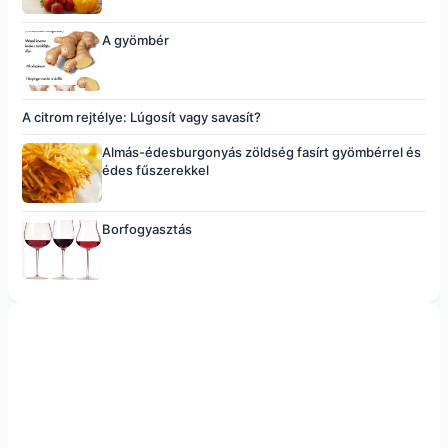
A gyömbér
A citrom rejtélye: Lúgosít vagy savasít?
Almás-édesburgonyás zöldség fasírt gyömbérrel és
édes fűszerekkel
Borfogyasztás