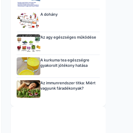
A dohány
Az agy egészséges működése
A kurkuma tea egészségre
gyakorolt jótékony hatása
Az immunrendszer titka: Miért
vagyunk fáradékonyak?