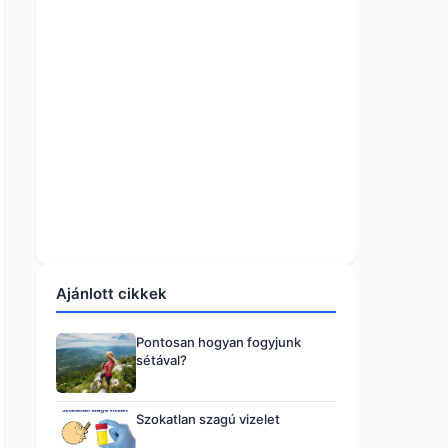
Ajánlott cikkek
Pontosan hogyan fogyjunk
sétával?
Szokatlan szagú vizelet