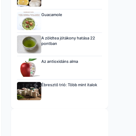
Guacamole
A zöldtea jótákony hatása 22
pontban
Az antioxidáns alma
Ébresztő trió: Több mint italok