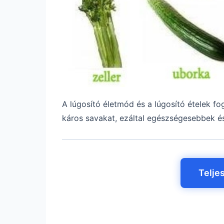
A lúgosító életmód és a lúgosító ételek f
káros savakat, ezáltal egészségesebbek é
Telje