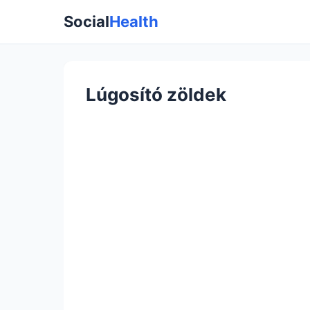
Social
Health
Lúgosító zöldek