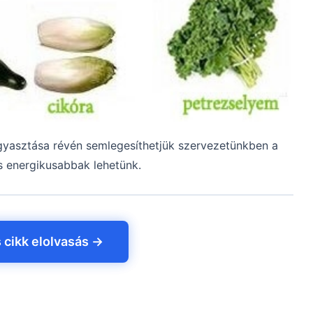
ogyasztása révén semlegesíthetjük szervezetünkben a
s energikusabbak lehetünk.
s cikk elolvasás →