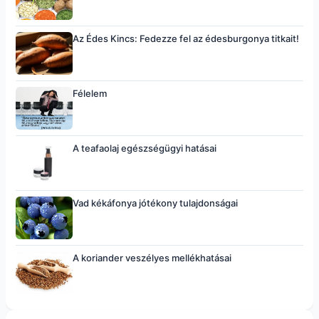
Az Édes Kincs: Fedezze fel az édesburgonya titkait!
Félelem
A teafaolaj egészségügyi hatásai
Vad kékáfonya jótékony tulajdonságai
A koriander veszélyes mellékhatásai