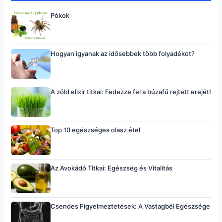
Pókok
Hogyan igyanak az idősebbek több folyadékot?
A zöld elixir titkai: Fedezze fel a búzafű rejtett erejét!
Top 10 egészséges olasz étel
Az Avokádó Titkai: Egészség és Vitalitás
Csendes Figyelmeztetések: A Vastagbél Egészsége