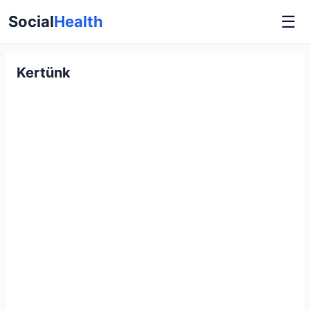
☰
Social
Health
Kertünk