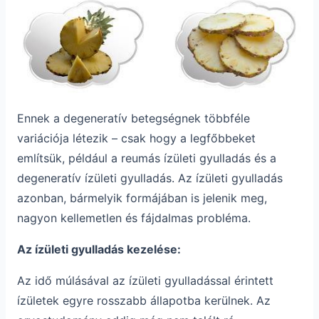
Ennek a degeneratív betegségnek többféle
variációja létezik – csak hogy a legfőbbeket
említsük, például a reumás ízületi gyulladás és a
degeneratív ízületi gyulladás. Az ízületi gyulladás
azonban, bármelyik formájában is jelenik meg,
nagyon kellemetlen és fájdalmas probléma.
Az ízületi gyulladás kezelése:
Az idő múlásával az ízületi gyulladással érintett
ízületek egyre rosszabb állapotba kerülnek. Az