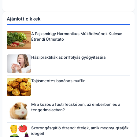
Ajánlott cikkek
A Pajzsmirigy Harmonikus Működésének Kulcsa:
Étrendi Útmutató
Házi praktikák az orrfolyás gyógyítására
Tojásmentes banános muffin
Mi a közös a füsti fecskében, az emberben és a
tengerimalacban?
Szorongásgátló étrend: ételek, amik megnyugtatják
idegeit