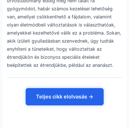
orvostudomány eddig még nem talált rá
gyógymódot, habár számos kezelései lehetőség
van, amellyel csökkenthető a fájdalom, valamint
olyan életmódbeli változtatások is választhatóak,
amelyekkel kezelhetővé válik ez a probléma. Sokan,
akik ízületi gyulladásban szenvednek, úgy tudták
enyhíteni a tüneteiket, hogy változtattak az
étrendjükön és bizonyos speciális ételeket
beépítettek az étrendjükbe, például az ananászt.
Teljes cikk elolvasás →