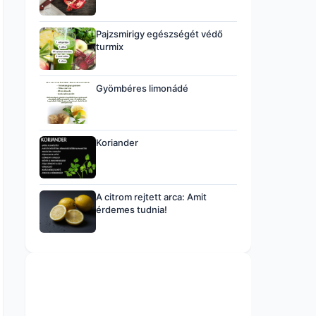
Pajzsmirigy egészségét védő
turmix
Gyömbéres limonádé
Koriander
A citrom rejtett arca: Amit
érdemes tudnia!