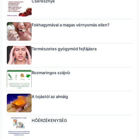
Cseresznye
Fokhagymával a magas vérnyomás ellen?
Természetes gyógymód fejfájásra
Rozmaringos szájvíz
A tojástól az almáig
HŐÉRZÉKENYSÉG