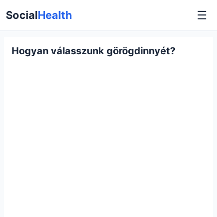
☰
Social
Health
Hogyan válasszunk görögdinnyét?