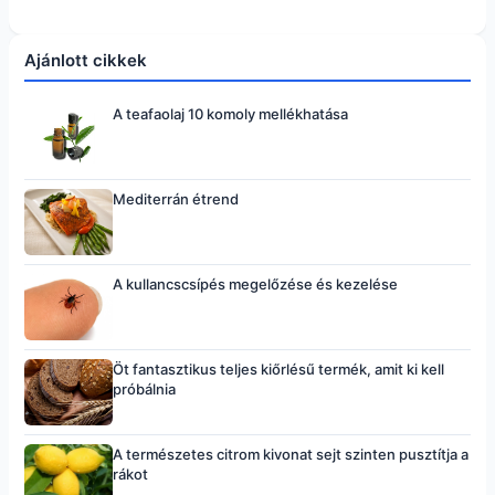
Ajánlott cikkek
A teafaolaj 10 komoly mellékhatása
Mediterrán étrend
A kullancscsípés megelőzése és kezelése
Öt fantasztikus teljes kiőrlésű termék, amit ki kell
próbálnia
A természetes citrom kivonat sejt szinten pusztítja a
rákot