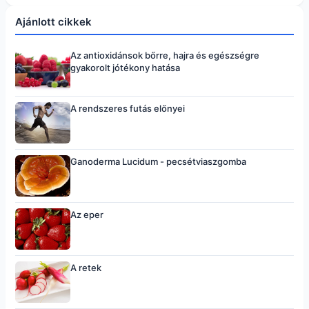
Ajánlott cikkek
Az antioxidánsok bőrre, hajra és egészségre
gyakorolt jótékony hatása
A rendszeres futás előnyei
Ganoderma Lucidum - pecsétviaszgomba
Az eper
A retek