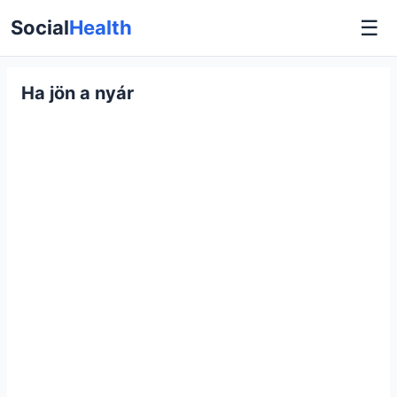
☰
Social
Health
Ha jön a nyár