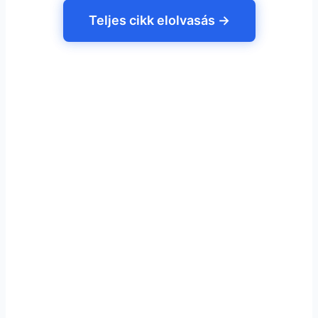
Teljes cikk elolvasás →