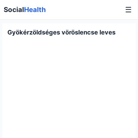
☰
Social
Health
Gyökérzöldséges vöröslencse leves