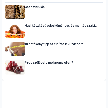
Csontritkulás
Házi készítésű édesköményes és mentás szájvíz
10 hatékony tipp az elhízás leküzdésére
Piros szőlővel a melanoma ellen?