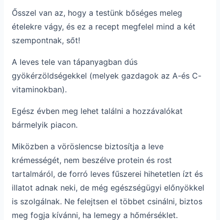
Ősszel van az, hogy a testünk bőséges meleg
ételekre vágy, és ez a recept megfelel mind a két
szempontnak, sőt!
A leves tele van tápanyagban dús
gyökérzöldségekkel (melyek gazdagok az A-és C-
vitaminokban).
Egész évben meg lehet találni a hozzávalókat
bármelyik piacon.
Miközben a vöröslencse biztosítja a leve
krémességét, nem beszélve protein és rost
tartalmáról, de forró leves fűszerei hihetetlen ízt és
illatot adnak neki, de még egészségügyi előnyökkel
is szolgálnak. Ne felejtsen el többet csinálni, biztos
meg fogja kívánni, ha lemegy a hőmérséklet.