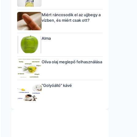
Miért ráncosodik el az ujjbegy a
vízben, és miért csak ott?
Alma
Olíva olaj meglepő felhasználása
"Golyóálló" kávé