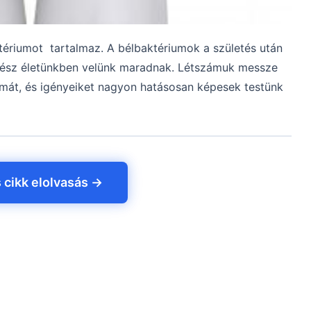
tériumot tartalmaz. A bélbaktériumok a születés után
 egész életünkben velünk maradnak. Létszámuk messze
ámát, és igényeiket nagyon hatásosan képesek testünk
s cikk elolvasás →