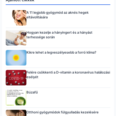
A 11 legjobb gyógymód az aknés hegek
eltávolítására
Hogyan kezelje a hányingert és a hányást
terhessége során
Kikre lehet a legveszélyesebb a forró klíma?
Felére csökkenti a D-vitamin a koronavírus halálozási
esélyét
Búzafű
Otthoni gyógymódok fülgyulladás kezelésére