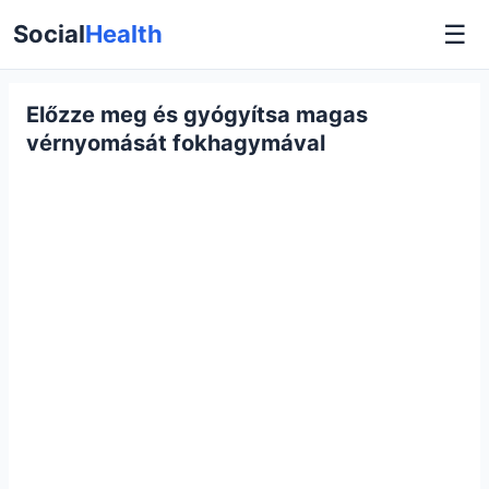
☰
Social
Health
Előzze meg és gyógyítsa magas
vérnyomását fokhagymával