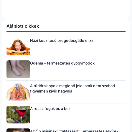
Ajánlott cikkek
Házi készítésű öregedésgátló elixír
Ödéma – természetes gyógymódok
A tüdőrák nyolc meglepő jele, amit nem szabad
figyelmen kívül hagynia
A rossz fogak és a bor
Az Ön májának vitalitásáért: Természetes elixírek