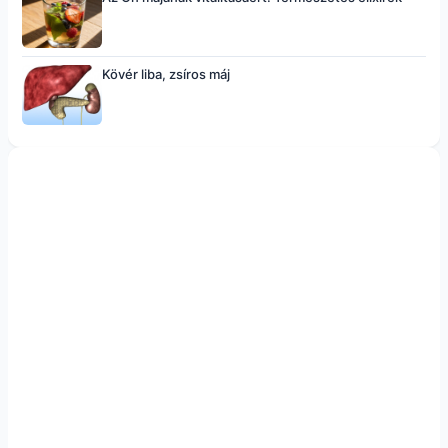
Kövér liba, zsíros máj