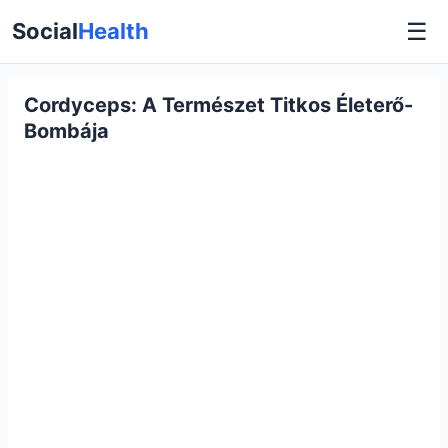
☰
Social
Health
Cordyceps: A Természet Titkos Életerő-
Bombája