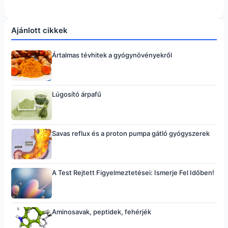
Ajánlott cikkek
Ártalmas tévhitek a gyógynövényekről
Lúgosító árpafű
Savas reflux és a proton pumpa gátló gyógyszerek
A Test Rejtett Figyelmeztetései: Ismerje Fel Időben!
Aminosavak, peptidek, fehérjék