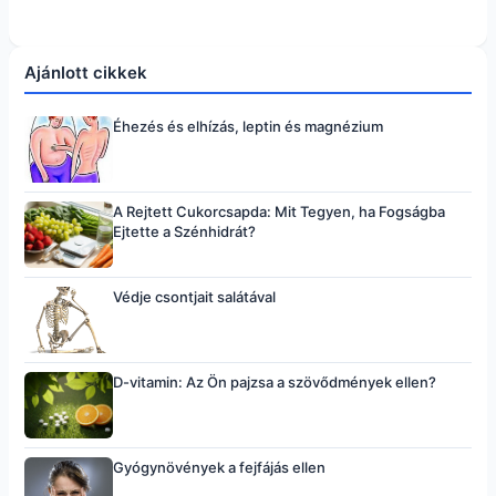
Ajánlott cikkek
Éhezés és elhízás, leptin és magnézium
A Rejtett Cukorcsapda: Mit Tegyen, ha Fogságba
Ejtette a Szénhidrát?
Védje csontjait salátával
D-vitamin: Az Ön pajzsa a szövődmények ellen?
Gyógynövények a fejfájás ellen