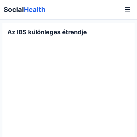
☰
Social
Health
Az IBS különleges étrendje