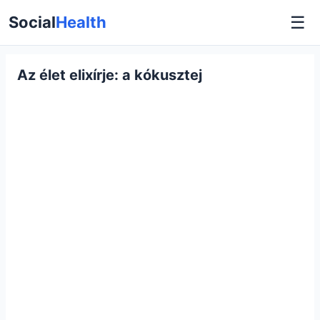
☰
Social
Health
Az élet elixírje: a kókusztej