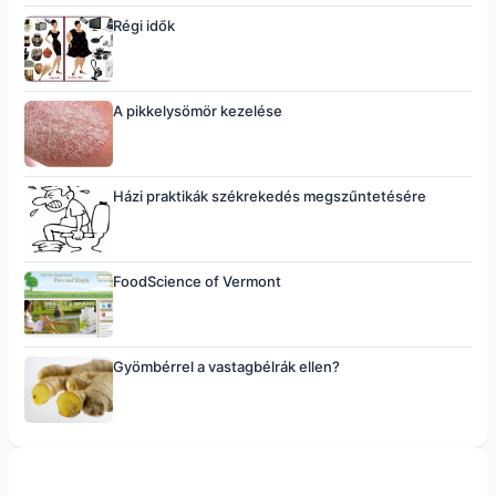
Régi idők
A pikkelysömör kezelése
Házi praktikák székrekedés megszűntetésére
FoodScience of Vermont
Gyömbérrel a vastagbélrák ellen?