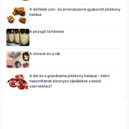
A diófélék szív- és érrendszerre gyakorolt jótékony
hatása
A pezsgő története
A vírusok és a rák
A dió és a gránátalma jótékony hatásai – miért
hasonlítanak bizonyos táplálékok a belső
szervekhez?