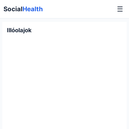
☰
Social
Health
Illóolajok