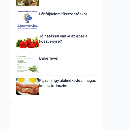
Lábfájdalom tüsszentéskor
Jó hatással van-e az eper a
köszvényre?
Babérlevél
Pajzsmirigy alulműködés, magas
koleszterinszint