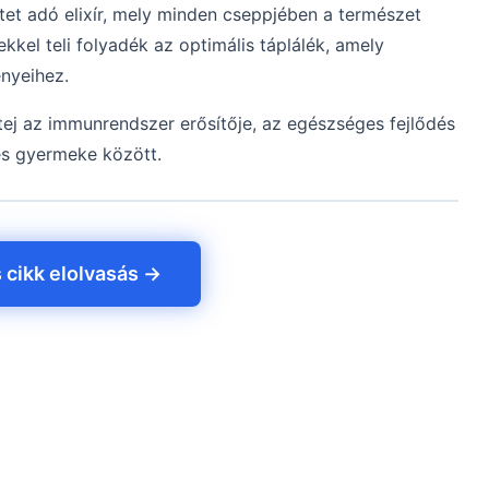
letet adó elixír, mely minden cseppjében a természet
kel teli folyadék az optimális táplálék, amely
nyeihez.
atej az immunrendszer erősítője, az egészséges fejlődés
és gyermeke között.
s cikk elolvasás →