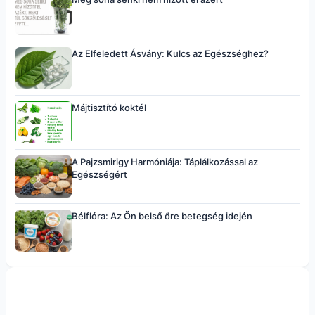
Az Elfeledett Ásvány: Kulcs az Egészséghez?
Májtisztító koktél
A Pajzsmirigy Harmóniája: Táplálkozással az
Egészségért
Bélflóra: Az Ön belső őre betegség idején