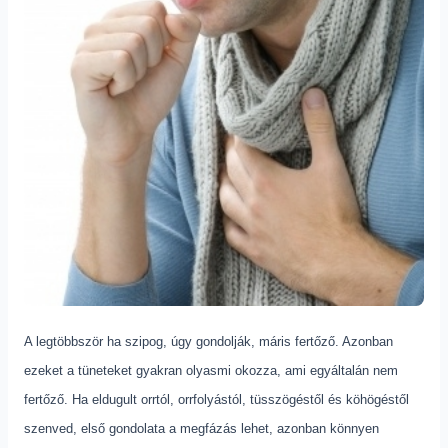
A legtöbbször ha szipog, úgy gondolják, máris fertőző. Azonban
ezeket a tüneteket gyakran olyasmi okozza, ami egyáltalán nem
fertőző. Ha eldugult orrtól, orrfolyástól, tüsszögéstől és köhögéstől
szenved, első gondolata a megfázás lehet, azonban könnyen