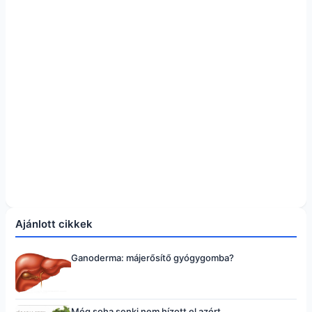
Ajánlott cikkek
Ganoderma: májerősítő gyógygomba?
Még soha senki nem hízott el azért