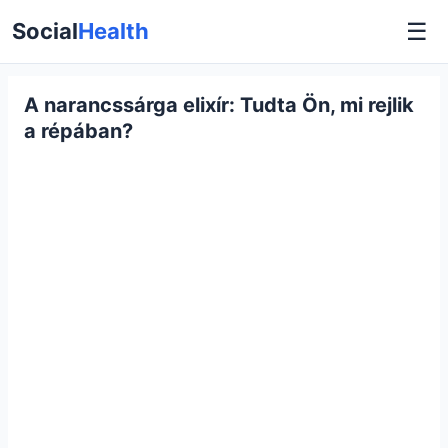
☰
Social
Health
A narancssárga elixír: Tudta Ön, mi rejlik
a répában?