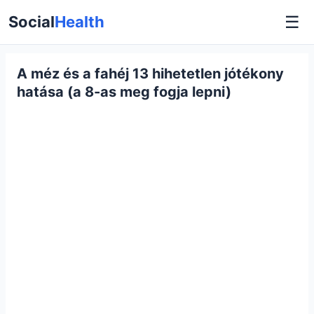
☰
Social
Health
A méz és a fahéj 13 hihetetlen jótékony
hatása (a 8-as meg fogja lepni)