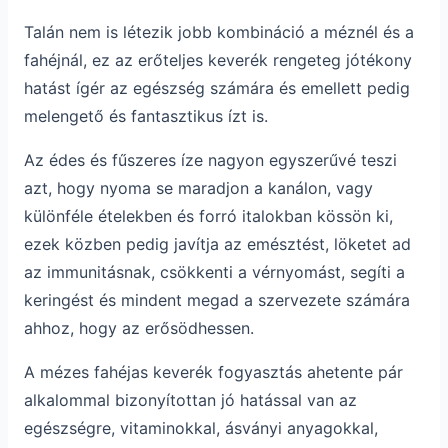
Talán nem is létezik jobb kombináció a méznél és a
fahéjnál, ez az erőteljes keverék rengeteg jótékony
hatást ígér az egészség számára és emellett pedig
melengető és fantasztikus ízt is.
Az édes és fűszeres íze nagyon egyszerűvé teszi
azt, hogy nyoma se maradjon a kanálon, vagy
különféle ételekben és forró italokban kössön ki,
ezek közben pedig javítja az emésztést, löketet ad
az immunitásnak, csökkenti a vérnyomást, segíti a
keringést és mindent megad a szervezete számára
ahhoz, hogy az erősödhessen.
A mézes fahéjas keverék fogyasztás ahetente pár
alkalommal bizonyítottan jó hatással van az
egészségre, vitaminokkal, ásványi anyagokkal,