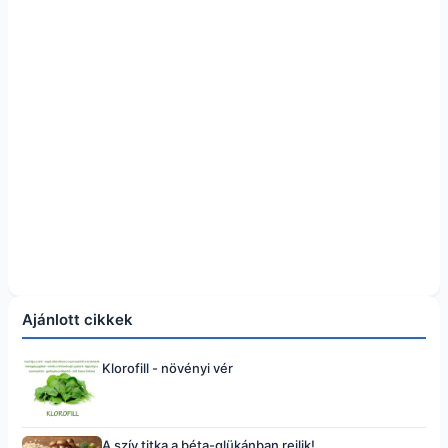
Ajánlott cikkek
Klorofill - növényi vér
A szív titka a béta-glükánban rejlik!