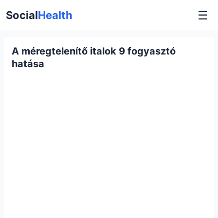
☰
Social
Health
A méregtelenítő italok 9 fogyasztó
hatása