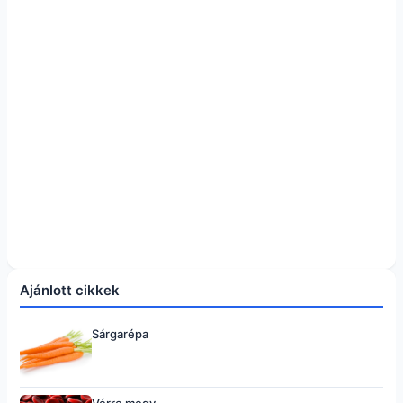
Ajánlott cikkek
Sárgarépa
Vérre megy