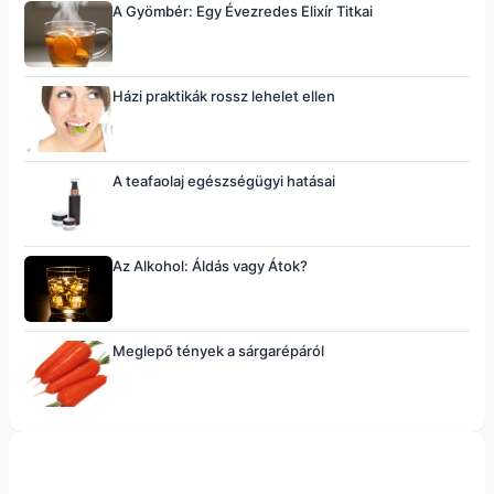
A Gyömbér: Egy Évezredes Elixír Titkai
Házi praktikák rossz lehelet ellen
A teafaolaj egészségügyi hatásai
Az Alkohol: Áldás vagy Átok?
Meglepő tények a sárgarépáról