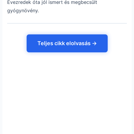
Évezredek óta jól ismert és megbecsült
gyógynövény.
Teljes cikk elolvasás →