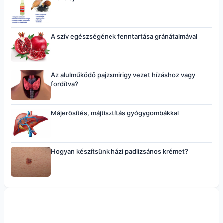
A szív egészségének fenntartása gránátalmával
Az alulműködő pajzsmirigy vezet hízáshoz vagy
fordítva?
Májerősítés, májtisztítás gyógygombákkal
Hogyan készítsünk házi padlizsános krémet?