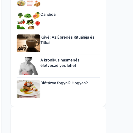
Candida
Kávé: Az Ébredés Rituáléja és
Titkai
A krónikus hasmenés
életveszélyes lehet
Diétázva fogyni? Hogyan?