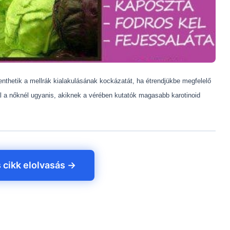
enthetik a mellrák kialakulásának kockázatát, ha étrendjükbe megfelelő
 a nőknél ugyanis, akiknek a vérében kutatók magasabb karotinoid
s cikk elolvasás →