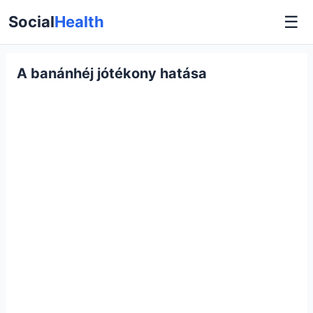
☰
Social
Health
A banánhéj jótékony hatása