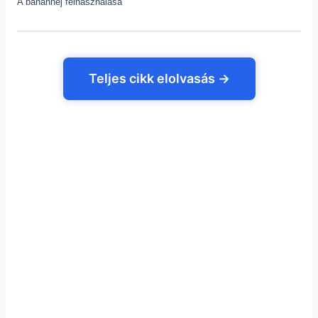
A banánhéj felhasználása
Teljes cikk elolvasás →