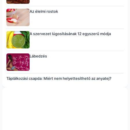
Az élelmi rostok
A szervezet lúgosításának 12 egyszerű módja
Lábedzés
Táplálkozási csapda: Miért nem helyettesíthető az anyatej?