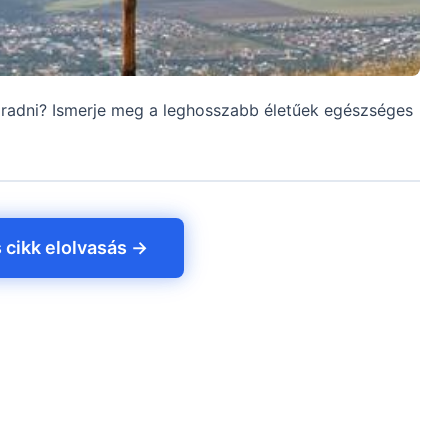
maradni? Ismerje meg a leghosszabb életűek egészséges
s cikk elolvasás →