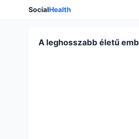
Social
Health
A leghosszabb életű emb