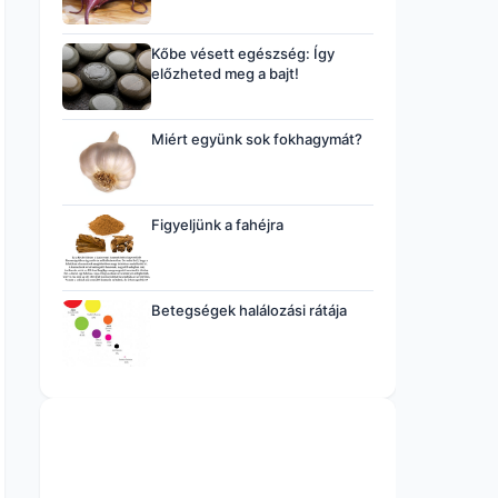
Kőbe vésett egészség: Így
előzheted meg a bajt!
Miért együnk sok fokhagymát?
Figyeljünk a fahéjra
Betegségek halálozási rátája