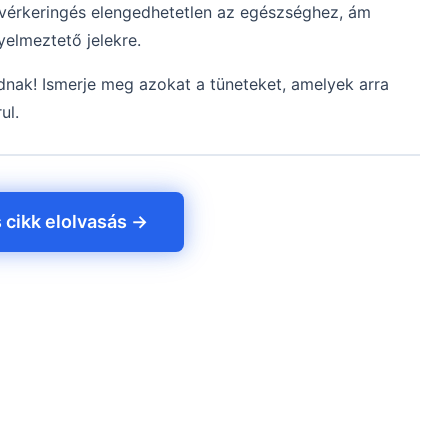
ó vérkeringés elengedhetetlen az egészséghez, ám
yelmeztető jelekre.
nak! Ismerje meg azokat a tüneteket, amelyek arra
ul.
s cikk elolvasás →