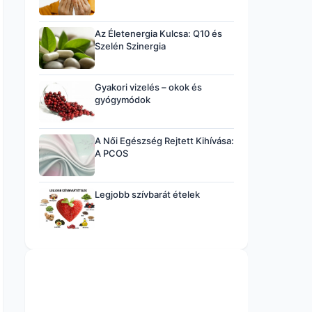
Az Életenergia Kulcsa: Q10 és
Szelén Szinergia
Gyakori vizelés – okok és
gyógymódok
A Női Egészség Rejtett Kihívása:
A PCOS
Legjobb szívbarát ételek