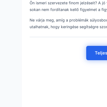
Ön ismeri szervezete finom jelzéseit? A j
sokan nem fordítanak kellő figyelmet a fig
Ne várja meg, amíg a problémák súlyosbod
utalhatnak, hogy keringése segítségre szor
Telje