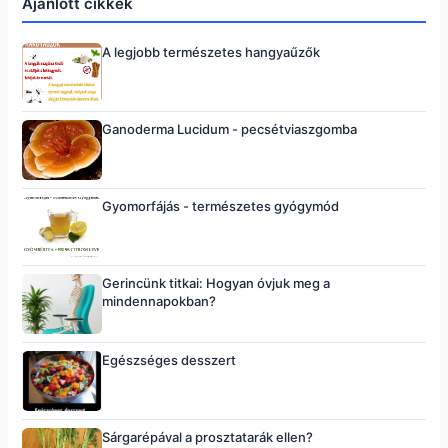
Ajánlott cikkek
A legjobb természetes hangyaűzők
Ganoderma Lucidum - pecsétviaszgomba
Gyomorfájás - természetes gyógymód
Gerincünk titkai: Hogyan óvjuk meg a
mindennapokban?
Egészséges desszert
Sárgarépával a prosztatarák ellen?