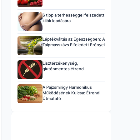
6 tipp a terhességgel felszedett
kilók leadására
Léptékváltás az Egészségben: A
Talpmasszázs Elfeledett Erényei
Lisztérzékenység,
gluténmentes étrend
A Pajzsmirigy Harmonikus
Működésének Kulcsa: Étrendi
Útmutató